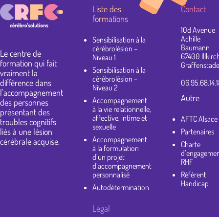
Liste des
Contact
formations
10d Avenue
Achille
Sensibilisation à la
Baumann
cérébrolésion –
Le centre de
67400 Illkirc
Niveau 1
formation qui fait
Graffenstad
Sensibilisation à la
vraiment la
cérébrolésion –
différence dans
06.95.68.14.1
Niveau 2
l’accompagnement
Autre
Accompagnement
des personnes
à la vie relationnelle,
présentant des
affective, intime et
AFTC Alsace
troubles cognitifs
sexuelle
liés à une lésion
Partenaires
Accompagnement
cérébrale acquise.
Charte
à la formulation
d’engageme
d’un projet
RHF
d’accompagnement
personnalisé
Référent
Handicap
Autodétermination
Légal