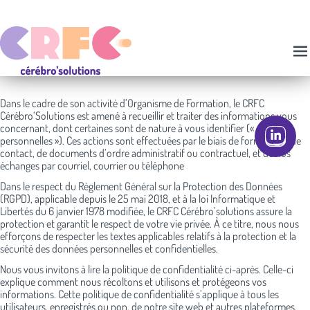
contenu
Skip
principal
to
content
Ope
CRFC – CÉRÉBRO' SOLUTIONS
me
Dans le cadre de son activité d’Organisme de Formation, le CRFC
Cérébro‘Solutions est amené à recueillir et traiter des informations vous
concernant, dont certaines sont de nature à vous identifier (« données
personnelles »). Ces actions sont effectuées par le biais de formulaires de
contact, de documents d’ordre administratif ou contractuel, et de nos
échanges par courriel, courrier ou téléphone
Dans le respect du Règlement Général sur la Protection des Données
(RGPD), applicable depuis le 25 mai 2018, et à la loi Informatique et
Libertés du 6 janvier 1978 modifiée, le CRFC Cérébro’solutions assure la
protection et garantit le respect de votre vie privée. À ce titre, nous nous
efforçons de respecter les textes applicables relatifs à la protection et la
sécurité des données personnelles et confidentielles.
Nous vous invitons à lire la politique de confidentialité ci-après. Celle-ci
explique comment nous récoltons et utilisons et protégeons vos
informations. Cette politique de confidentialité s’applique à tous les
utilisateurs, enregistrés ou non, de notre site web et autres plateformes,