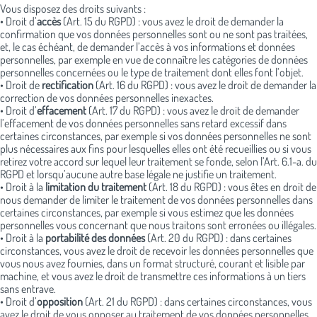
Vous disposez des droits suivants :
• Droit d’
accès
(Art. 15 du RGPD) : vous avez le droit de demander la
confirmation que vos données personnelles sont ou ne sont pas traitées,
et, le cas échéant, de demander l’accès à vos informations et données
personnelles, par exemple en vue de connaître les catégories de données
personnelles concernées ou le type de traitement dont elles font l’objet.
• Droit de
rectification
(Art. 16 du RGPD) : vous avez le droit de demander la
correction de vos données personnelles inexactes.
• Droit d’
effacement
(Art. 17 du RGPD) : vous avez le droit de demander
l’effacement de vos données personnelles sans retard excessif dans
certaines circonstances, par exemple si vos données personnelles ne sont
plus nécessaires aux fins pour lesquelles elles ont été recueillies ou si vous
retirez votre accord sur lequel leur traitement se fonde, selon l’Art. 6.1-a. du
RGPD et lorsqu’aucune autre base légale ne justifie un traitement.
• Droit à la
limitation du traitement
(Art. 18 du RGPD) : vous êtes en droit de
nous demander de limiter le traitement de vos données personnelles dans
certaines circonstances, par exemple si vous estimez que les données
personnelles vous concernant que nous traitons sont erronées ou illégales.
• Droit à la
portabilité des données
(Art. 20 du RGPD) : dans certaines
circonstances, vous avez le droit de recevoir les données personnelles que
vous nous avez fournies, dans un format structuré, courant et lisible par
machine, et vous avez le droit de transmettre ces informations à un tiers
sans entrave.
• Droit d’
opposition
(Art. 21 du RGPD) : dans certaines circonstances, vous
avez le droit de vous opposer au traitement de vos données personnelles.