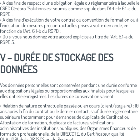
• À des fins de respect d’une obligation légale ou réglementaire à laquelle le
CRFC Cérébro ‘Solutions est soumis, comme stipulé dans l’Article 6.1-c du
RGPD ;
• À des fins d’exécution de votre contrat ou convention de formation ou à
l’exécution de mesures précontractuelles prises à votre demande, en
fonction de l’Art. 6.1-b du RGPD ;
• Ou si vous nous donnez votre accord explicite au titre de l’Art. 6.1-a du
RGPD.5.
V – DURÉE DE STOCKAGE DES
DONNÉES
Vos données personnelles sont conservées pendant une durée conforme
aux dispositions légales ou proportionnelles aux finalités pour lesquelles
elles ont été enregistrées. Les durées de conservation varient :
• Relation de nature contractuelle passée ou en cours (client/stagiaire) : 10
ans après la fin du contrat ou le dernier contact, sauf durée réglementaire
supérieure (notamment pour demandes de duplicata de Certificat ou
Attestation de formation, duplicata de factures, vérifications
administratives des institutions publiques, des Organismes financeurs de
formation professionnelle, de la DIRECCTE, du Certificateur qualité
QUALIOPI, de la DRJSCS ou du Rectorat.