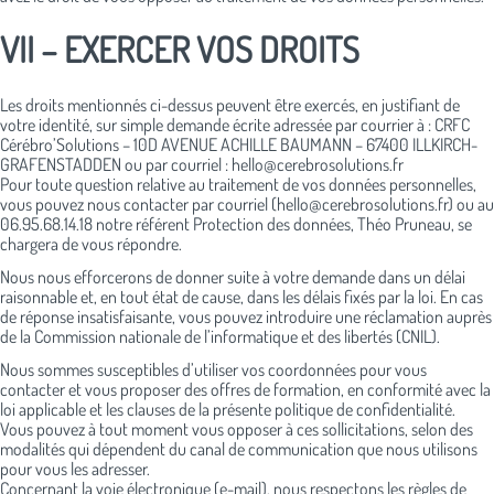
VII – EXERCER VOS DROITS
Les droits mentionnés ci-dessus peuvent être exercés, en justifiant de
votre identité, sur simple demande écrite adressée par courrier à : CRFC
Cérébro’Solutions – 10D AVENUE ACHILLE BAUMANN – 67400 ILLKIRCH-
GRAFENSTADDEN ou par courriel : hello@cerebrosolutions.fr
Pour toute question relative au traitement de vos données personnelles,
vous pouvez nous contacter par courriel (hello@cerebrosolutions.fr) ou au
06.95.68.14.18 notre référent Protection des données, Théo Pruneau, se
chargera de vous répondre.
Nous nous efforcerons de donner suite à votre demande dans un délai
raisonnable et, en tout état de cause, dans les délais fixés par la loi. En cas
de réponse insatisfaisante, vous pouvez introduire une réclamation auprès
de la Commission nationale de l’informatique et des libertés (CNIL).
Nous sommes susceptibles d’utiliser vos coordonnées pour vous
contacter et vous proposer des offres de formation, en conformité avec la
loi applicable et les clauses de la présente politique de confidentialité.
Vous pouvez à tout moment vous opposer à ces sollicitations, selon des
modalités qui dépendent du canal de communication que nous utilisons
pour vous les adresser.
Concernant la voie électronique (e-mail), nous respectons les règles de