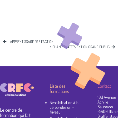
Navigation
L’APPRENTISSAGE PAR L’ACTION
de
UN CHAMP D’INTERVENTION GRAND PUBLIC
l’article
Liste des
Contact
formations
10d Avenue
Achille
Sensibilisation à la
Baumann
cérébrolésion –
Le centre de
67400 Illkirc
Niveau 1
formation qui fait
Graffenstad